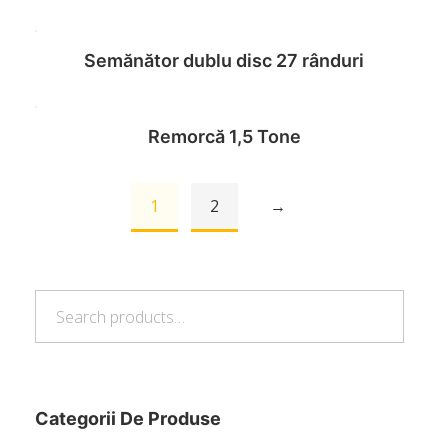
Read more
Semănător dublu disc 27 rânduri
Read more
Remorcă 1,5 Tone
Read more
1
2
→
Read more
Search
Search
for:
Categorii De Produse