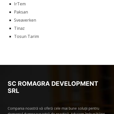
IrTem
Paksan
Sveaverken
Tinaz
Tosun Tarim
SC ROMAGRA DEVELOPMENT
SRL
Compania noastră vă oferă cele mai bune soluții pentru
domeniul dumneavoastră de practică. Aducem îmbunătățiri