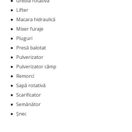
Greblă rotativă
Lifter
Macara hidraulică
Mixer furaje
Pluguri
Presă balotat
Pulverizator
Pulverizator câmp
Remorci
Sapă rotativă
Scarificator
Semănător
Șnec