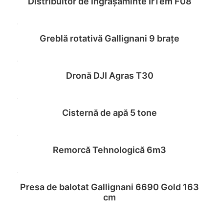
Distribuitor de Îngrășăminte IrTem F08
Read more
Greblă rotativă Gallignani 9 brațe
Read more
Dronă DJI Agras T30
Read more
Cisternă de apă 5 tone
Read more
Remorcă Tehnologică 6m3
Read more
Presa de balotat Gallignani 6690 Gold 163
Read more
cm