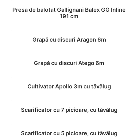
Presa de balotat Gallignani Balex GG Inline
Read more
191 cm
Grapă cu discuri Aragon 6m
Read more
Grapă cu discuri Atego 6m
Read more
Cultivator Apollo 3m cu tăvălug
Read more
Scarificator cu 7 picioare, cu tăvălug
Read more
Scarificator cu 5 picioare, cu tăvălug