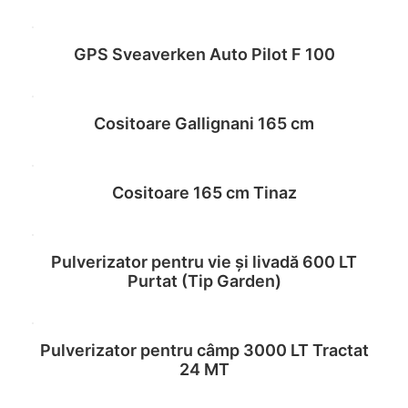
Read more
GPS Sveaverken Auto Pilot F 100
Read more
Cositoare Gallignani 165 cm
Read more
Cositoare 165 cm Tinaz
Read more
Pulverizator pentru vie și livadă 600 LT
Read more
Purtat (Tip Garden)
Pulverizator pentru câmp 3000 LT Tractat
Read more
24 MT