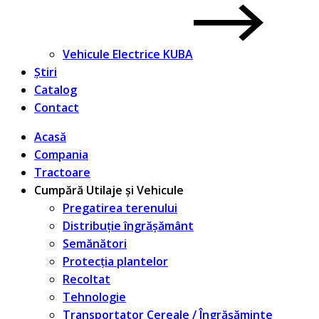
Vehicule Electrice KUBA
Știri
Catalog
Contact
Acasă
Compania
Tractoare
Cumpără Utilaje și Vehicule
Pregatirea terenului
Distribuție îngrășământ
Semănători
Protecția plantelor
Recoltat
Tehnologie
Transportator Cereale / Îngrășăminte