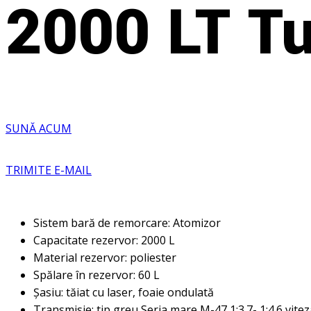
2000 LT T
SUNĂ ACUM
TRIMITE E-MAIL
Sistem bară de remorcare: Atomizor
Capacitate rezervor: 2000 L
Material rezervor: poliester
Spălare în rezervor: 60 L
Șasiu: tăiat cu laser, foaie ondulată
Transmisie: tip greu Seria mare M-47 1:3.7- 1:4.6 vitez