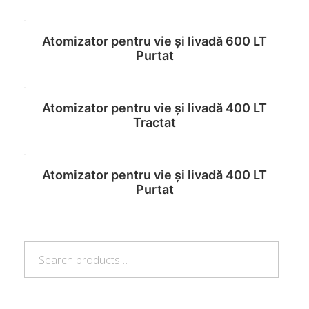
Atomizator pentru vie și livadă 600 LT
Read more
Purtat
Atomizator pentru vie și livadă 400 LT
Read more
Tractat
Atomizator pentru vie și livadă 400 LT
Read more
Purtat
Search
Read more
Search
for: