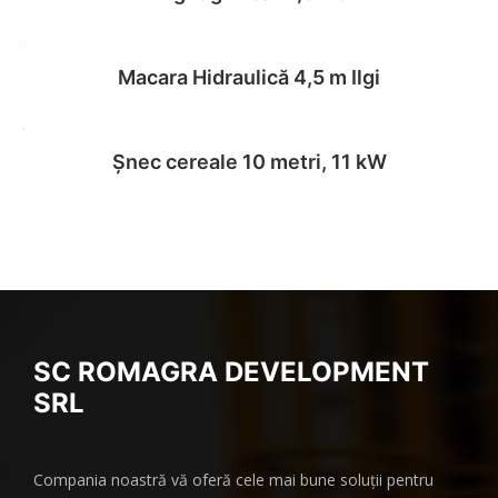
Read more
Macara Hidraulică 4,5 m Ilgi
Read more
Șnec cereale 10 metri, 11 kW
Read more
Read more
SC ROMAGRA DEVELOPMENT
SRL
Compania noastră vă oferă cele mai bune soluții pentru